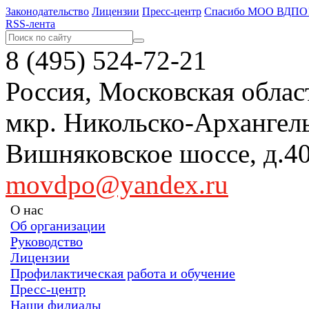
Законодательство
Лицензии
Пресс-центр
Спасибо МОО ВДПО
RSS-лента
8 (495) 524-72-21
Россия, Московская област
мкр. Никольско-Арханге
Вишняковское шоссе, д
movdpo@yandex.ru
О нас
Об организации
Руководство
Лицензии
Профилактическая работа и обучение
Пресс-центр
Наши филиалы