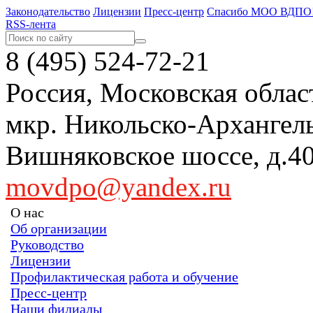
Законодательство
Лицензии
Пресс-центр
Спасибо МОО ВДПО
RSS-лента
8 (495) 524-72-21
Россия, Московская област
мкр. Никольско-Арханге
Вишняковское шоссе, д
movdpo@yandex.ru
О нас
Об организации
Руководство
Лицензии
Профилактическая работа и обучение
Пресс-центр
Наши филиалы